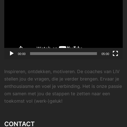
00:00
05:00
Inspireren, ontdekken, motiveren. De coaches van LIV
stellen jou de vragen, die je verder brengen. Ervaar je
enthousiasme en voel je verbinding. Het is onze passie
om samen met jou de stappen te zetten naar een
toekomst vol (werk-)geluk!
CONTACT