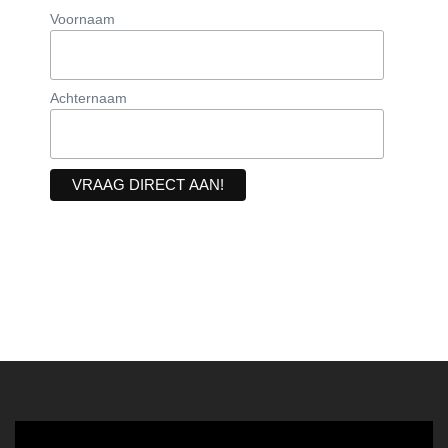
Voornaam
Achternaam
Videospeler