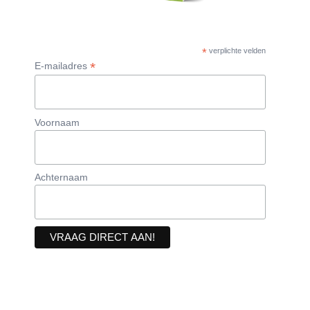
*
verplichte velden
*
E-mailadres
Voornaam
Achternaam