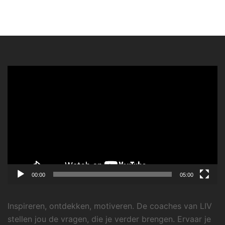
Videospeler
00:00
05:00
Inspireren, ontdekken, motiveren. De coaches van LIV
stellen jou de vragen, die je verder brengen. Ervaar je