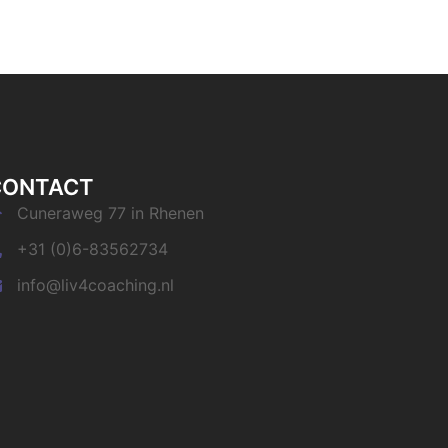
CONTACT
Cuneraweg 77 in Rhenen
+31 (0)6-83562734
info@liv4coaching.nl