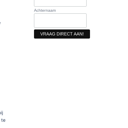
Achternaam
e
ij
 te