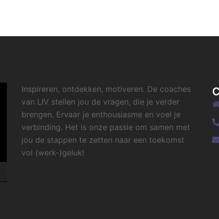
Inspireren, ontdekken, motiveren. De coaches
van LIV stellen jou de vragen, die je verder
brengen. Ervaar je enthousiasme en voel je
verbinding. Het is onze passie om samen met
jou de stappen te zetten naar een toekomst
vol (werk-)geluk!