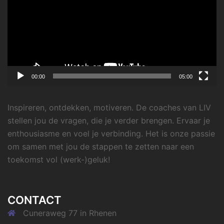
00:00
05:00
Inspireren, ontdekken, motiveren. De coaches van LIV
stellen jou de vragen, die je verder brengen. Ervaar je
enthousiasme en voel je verbinding. Het is onze passie
om samen met jou de stappen te zetten naar een
toekomst vol (werk-)geluk!
CONTACT
Cuneraweg 77 in Rhenen