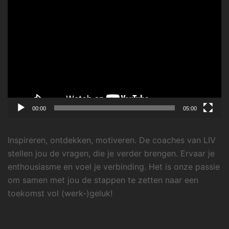
Videospeler
00:00
05:00
Inspireren, ontdekken, motiveren. De coaches van LIV
stellen jou de vragen, die je verder brengen. Ervaar je
enthousiasme en voel je verbinding. Het is onze passie
om samen met jou de stappen te zetten naar een
toekomst vol (werk-)geluk!