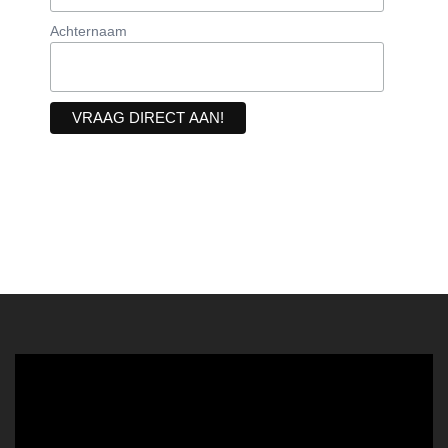
Achternaam
Videospeler