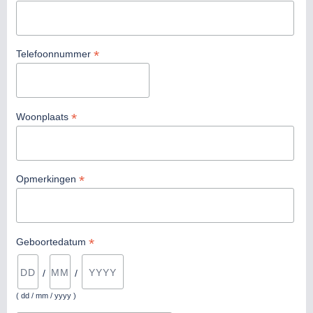
*
Telefoonnummer
*
Woonplaats
*
Opmerkingen
*
Geboortedatum
/
/
( dd / mm / yyyy )