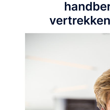
handber
vertrekke