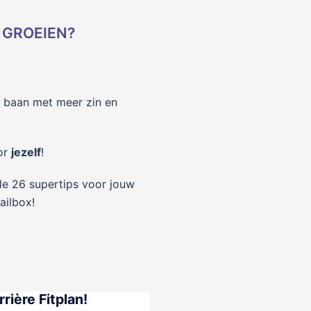
 GROEIEN?
en baan met meer zin en
oor
jezelf
!
de 26 supertips voor jouw
ailbox!
ière Fitplan!​