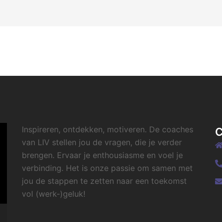
Inspireren, ontdekken, motiveren. De coaches
van LIV stellen jou de vragen, die je verder
brengen. Ervaar je enthousiasme en voel je
verbinding. Het is onze passie om samen met
jou de stappen te zetten naar een toekomst
vol (werk-)geluk!