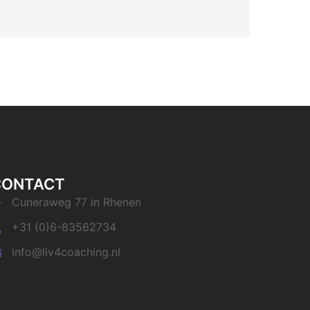
CONTACT
Cuneraweg 77 in Rhenen
+31 (0)6-83562734
info@liv4coaching.nl