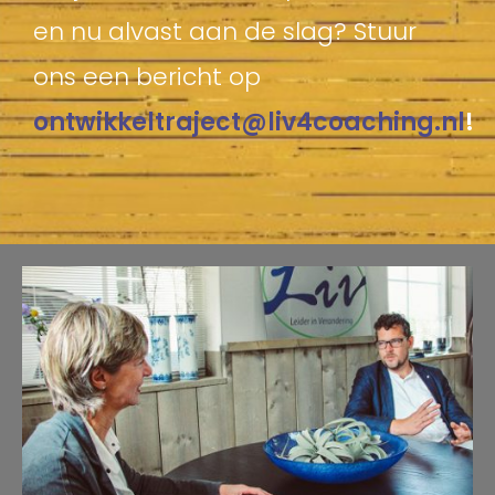
en nu alvast aan de slag? Stuur
ons een bericht op
ontwikkeltraject@liv4coaching.nl
!