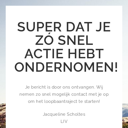
SUPER DAT JE
ZÓ SNEL
ACTIE HEBT
ONDERNOMEN!
Je bericht is door ons ontvangen. Wij
nemen zo snel mogelijk contact met je op
om het loopbaantraject te starten!
Jacqueline Scholtes
LIV